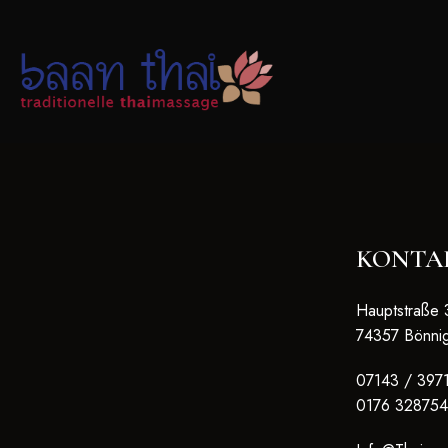
KONTA
Hauptstraße 
74357 Bönni
07143 / 397
0176 328754