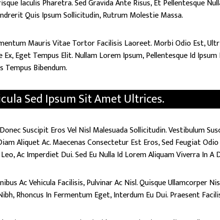
sque Iaculis Pharetra. Sed Gravida Ante Risus, Et Pellentesque Nul
drerit Quis Ipsum Sollicitudin, Rutrum Molestie Massa.
entum Mauris Vitae Tortor Facilisis Laoreet. Morbi Odio Est, Ultr
e Ex, Eget Tempus Elit. Nullam Lorem Ipsum, Pellentesque Id Ipsum 
cus Tempus Bibendum.
ula Sed Ipsum Sit Amet Ultrices.
onec Suscipit Eros Vel Nisl Malesuada Sollicitudin. Vestibulum Su
m Diam Aliquet Ac. Maecenas Consectetur Est Eros, Sed Feugiat Odi
Leo, Ac Imperdiet Dui. Sed Eu Nulla Id Lorem Aliquam Viverra In A 
ibus Ac Vehicula Facilisis, Pulvinar Ac Nisl. Quisque Ullamcorper Ni
i Nibh, Rhoncus In Fermentum Eget, Interdum Eu Dui. Praesent Faci