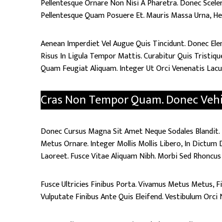
Pellentesque Ornare Non Nisi A Pharetra. Donec Sceleri
Pellentesque Quam Posuere Et. Mauris Massa Urna, Hen
Aenean Imperdiet Vel Augue Quis Tincidunt. Donec Elem
Risus In Ligula Tempor Mattis. Curabitur Quis Tristiqu
Quam Feugiat Aliquam. Integer Ut Orci Venenatis La
Cras Non Tempor Quam. Donec Vehic
Donec Cursus Magna Sit Amet Neque Sodales Blandit. D
Metus Ornare. Integer Mollis Mollis Libero, In Dictu
Laoreet. Fusce Vitae Aliquam Nibh. Morbi Sed Rhoncus 
Fusce Ultricies Finibus Porta. Vivamus Metus Metus, Fin
Vulputate Finibus Ante Quis Eleifend. Vestibulum Orc