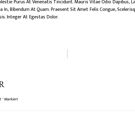
stie Purus At Venenatis Tincidunt. Mauris Vitae Odio Dapibus, Lao
inia In, Bibendum At Quam. Praesent Sit Amet Felis Congue, Sceleris
is. Integer At Egestas Dolor.
TION
R
it
*
Markiert