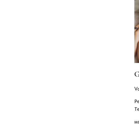
G
V
Pe
Te
ME