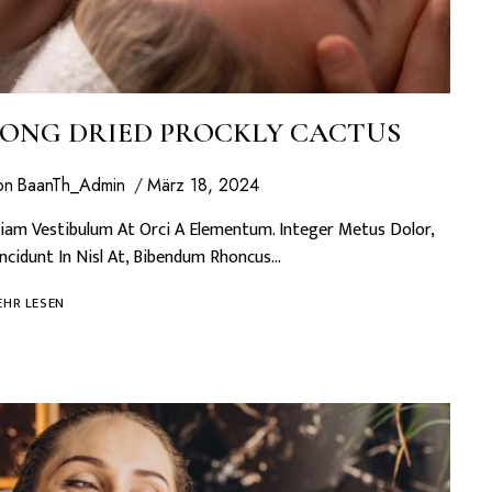
ONG DRIED PROCKLY CACTUS
on
BaanTh_Admin
März 18, 2024
iam Vestibulum At Orci A Elementum. Integer Metus Dolor,
ncidunt In Nisl At, Bibendum Rhoncus…
LONG
HR LESEN
DRIED
PROCKLY
CACTUS