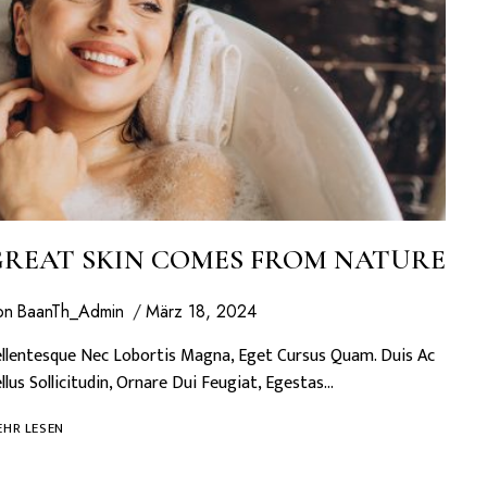
REAT SKIN COMES FROM NATURE
on
BaanTh_Admin
März 18, 2024
llentesque Nec Lobortis Magna, Eget Cursus Quam. Duis Ac
llus Sollicitudin, Ornare Dui Feugiat, Egestas…
GREAT
HR LESEN
SKIN
COMES