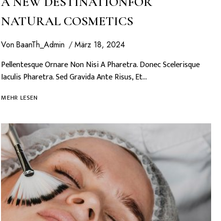
A NEW DESTINATIONFOR
NATURAL COSMETICS
Von
BaanTh_Admin
März 18, 2024
Pellentesque Ornare Non Nisi A Pharetra. Donec Scelerisque
Iaculis Pharetra. Sed Gravida Ante Risus, Et…
A
MEHR LESEN
NEW
DESTINATIONFOR
NATURAL
COSMETICS