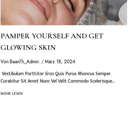
PAMPER YOURSELF AND GET
GLOWING SKIN
Von
BaanTh_Admin
März 18, 2024
Vestibulum Porttitor Eros Quis Purus Rhoncus Semper.
Curabitur Sit Amet Nunc Vel Velit Commodo Scelerisque…
PAMPER
MEHR LESEN
YOURSELF
AND
GET
GLOWING
SKIN