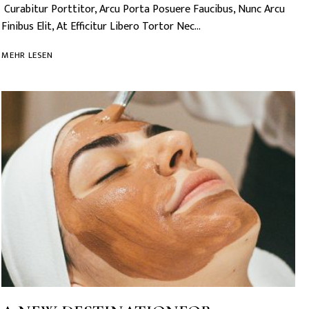
Curabitur Porttitor, Arcu Porta Posuere Faucibus, Nunc Arcu
Finibus Elit, At Efficitur Libero Tortor Nec…
START
MEHR LESEN
TAKING
CHARGE
OF
YOUR
LIFE