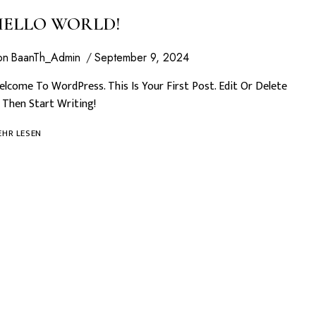
HELLO WORLD!
on
BaanTh_Admin
September 9, 2024
lcome To WordPress. This Is Your First Post. Edit Or Delete
, Then Start Writing!
HELLO
HR LESEN
WORLD!