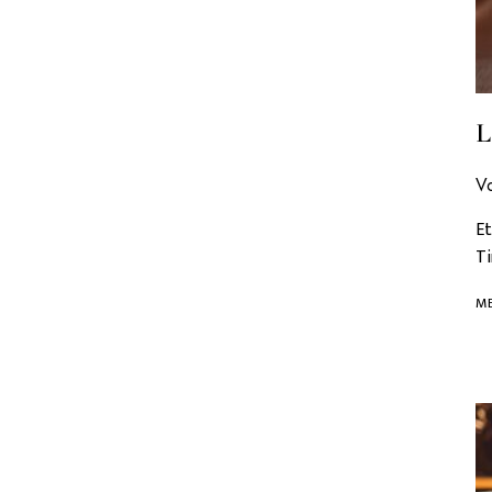
L
V
Et
Ti
ME